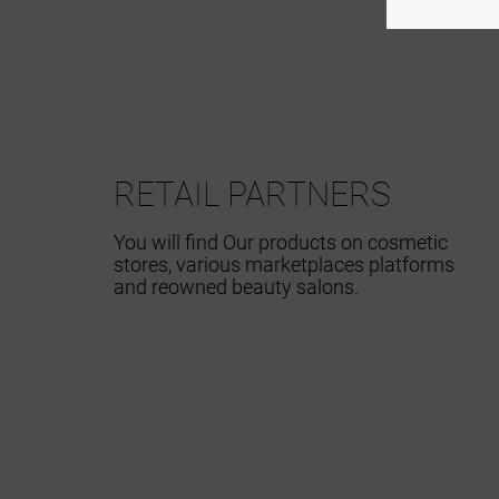
RETAIL PARTNERS
You will find Our products on cosmetic
stores, various marketplaces platforms
and reowned beauty salons.