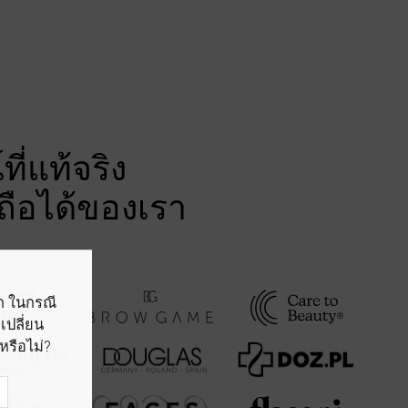
ี่แท้จริง
อถือได้ของเรา
อก ในกรณี
เปลี่ยน
หรือไม่?