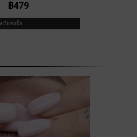
฿479
มลงในรถเข็น