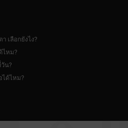
า เลือกยังไง?
ด้ไหม?
่วัน?
้อได้ไหม?