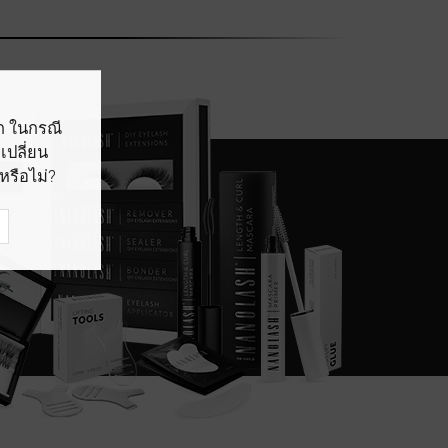
อก ในกรณี
เปลี่ยน
หรือไม่?